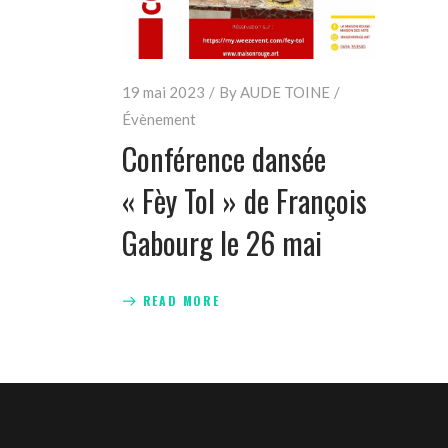
19 mai 2023
By
AUDE TOINE
Évènement
Conférence dansée
« Fèy Tol » de François
Gabourg le 26 mai
READ MORE