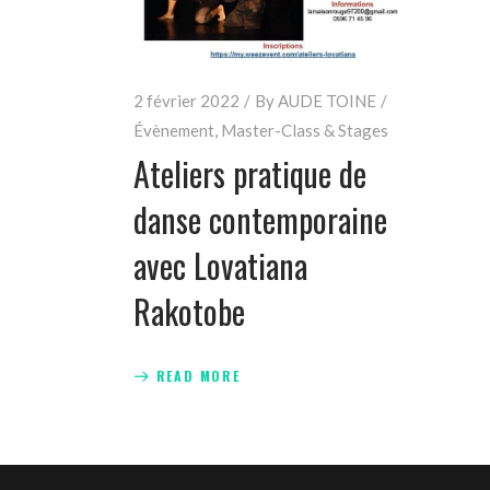
2 février 2022
By
AUDE TOINE
Évènement
,
Master-Class & Stages
Ateliers pratique de
danse contemporaine
avec Lovatiana
Rakotobe
READ MORE