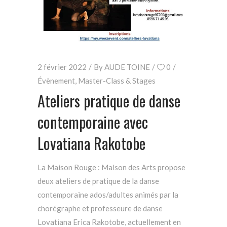
2 février 2022
By
AUDE TOINE
0
Évènement
,
Master-Class & Stages
Ateliers pratique de danse
contemporaine avec
Lovatiana Rakotobe
La Maison Rouge : Maison des Arts propose
deux ateliers de pratique de la danse
contemporaine ados/adultes animés par la
chorégraphe et professeure de danse
Lovatiana Erica Rakotobe, actuellement en