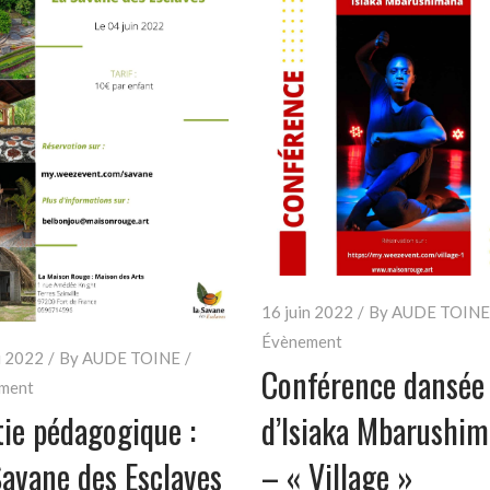
16 juin 2022
By
AUDE TOINE
Évènement
i 2022
By
AUDE TOINE
Conférence dansée
ment
tie pédagogique :
d’Isiaka Mbarushi
Savane des Esclaves
– « Village »