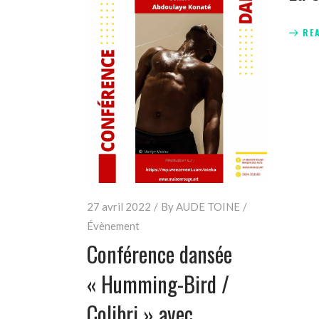
RE
27 avril 2022
By
AUDE TOINE
Évènement
Conférence dansée
« Humming-Bird /
Colibri » avec