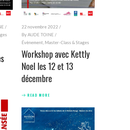
NE
22 novembre 2022
ages
By
AUDE TOINE
Évènement
,
Master-Class & Stages
Workshop avec Kettly
es
Noel les 12 et 13
décembre
READ MORE