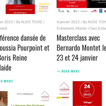
ier 2023
By
AUDE TOINE
4 janvier 2023
By
AUDE TOI
ment
Évènement
,
Master-Class & St
férence dansée de
Masterclass avec
oussia Pourpoint et
Bernardo Montet l
Boris Reine
23 et 24 janvier
laide
READ MORE
AD MORE