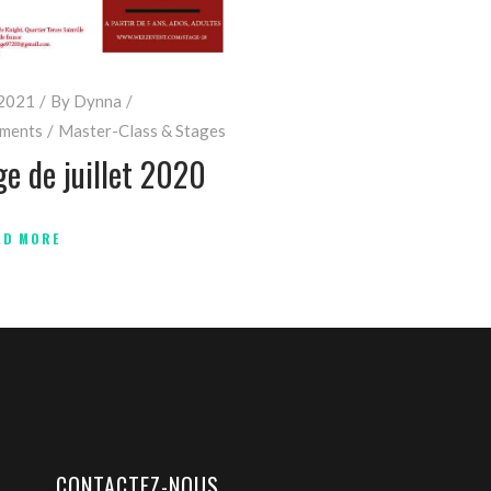
 2021
By
Dynna
ments
Master-Class & Stages
ge de juillet 2020
AD MORE
CONTACTEZ-NOUS