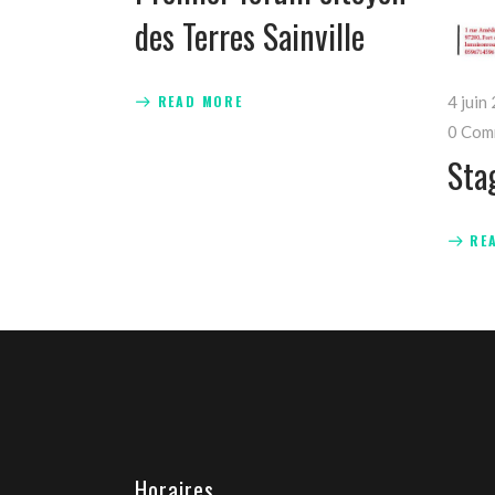
des Terres Sainville
READ MORE
4 juin
0 Com
Sta
RE
Horaires